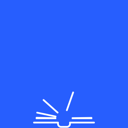
asellus finibus vestibulum eleifend.
disse potenti.
sts
Next Post